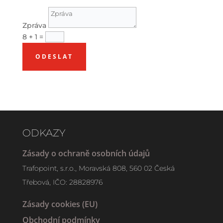
Zpráva
8 + 1
=
ODESLAT
ODKAZY
Zásady o ochraně osobních údajů
Trafopoint, s.r.o., Moravská 808,
560 02 Česká
Třebová, IČO: 28828976
Zásady cookies (EU)
Obchodní podmínky